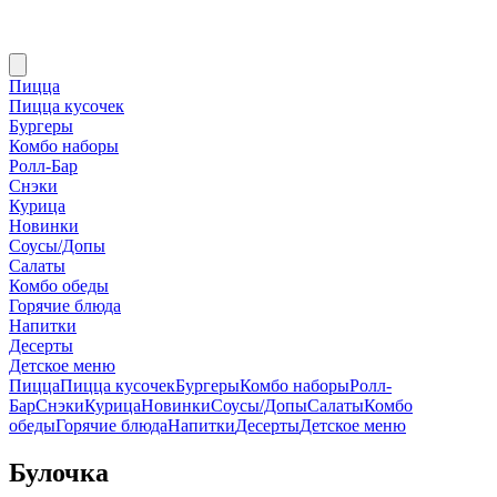
Пицца
Пицца кусочек
Бургеры
Комбо наборы
Ролл-Бар
Снэки
Курица
Новинки
Соусы/Допы
Салаты
Комбо обеды
Горячие блюда
Напитки
Десерты
Детское меню
Пицца
Пицца кусочек
Бургеры
Комбо наборы
Ролл-
Бар
Снэки
Курица
Новинки
Соусы/Допы
Салаты
Комбо
обеды
Горячие блюда
Напитки
Десерты
Детское меню
Булочка