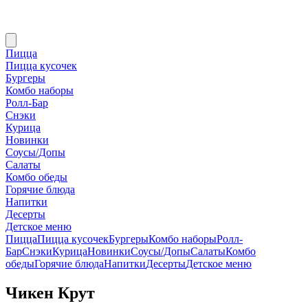
Пицца
Пицца кусочек
Бургеры
Комбо наборы
Ролл-Бар
Снэки
Курица
Новинки
Соусы/Допы
Салаты
Комбо обеды
Горячие блюда
Напитки
Десерты
Детское меню
Пицца
Пицца кусочек
Бургеры
Комбо наборы
Ролл-
Бар
Снэки
Курица
Новинки
Соусы/Допы
Салаты
Комбо
обеды
Горячие блюда
Напитки
Десерты
Детское меню
Чикен Крут