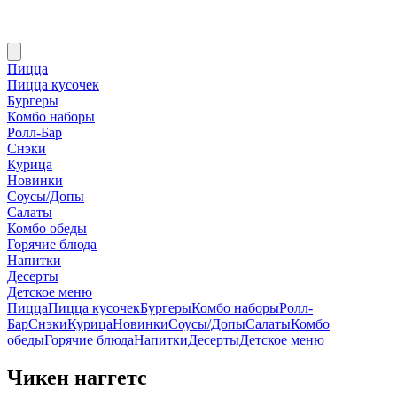
Пицца
Пицца кусочек
Бургеры
Комбо наборы
Ролл-Бар
Снэки
Курица
Новинки
Соусы/Допы
Салаты
Комбо обеды
Горячие блюда
Напитки
Десерты
Детское меню
Пицца
Пицца кусочек
Бургеры
Комбо наборы
Ролл-
Бар
Снэки
Курица
Новинки
Соусы/Допы
Салаты
Комбо
обеды
Горячие блюда
Напитки
Десерты
Детское меню
Чикен наггетс