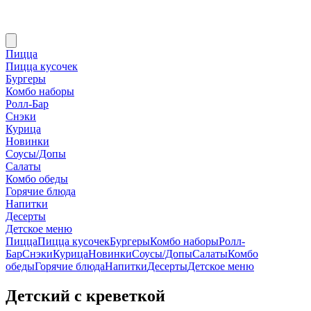
Пицца
Пицца кусочек
Бургеры
Комбо наборы
Ролл-Бар
Снэки
Курица
Новинки
Соусы/Допы
Салаты
Комбо обеды
Горячие блюда
Напитки
Десерты
Детское меню
Пицца
Пицца кусочек
Бургеры
Комбо наборы
Ролл-
Бар
Снэки
Курица
Новинки
Соусы/Допы
Салаты
Комбо
обеды
Горячие блюда
Напитки
Десерты
Детское меню
Детский с креветкой