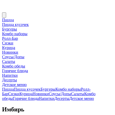
Пицца
Пицца кусочек
Бургеры
Комбо наборы
Ролл-Бар
Снэки
Курица
Новинки
Соусы/Допы
Салаты
Комбо обеды
Горячие блюда
Напитки
Десерты
Детское меню
Пицца
Пицца кусочек
Бургеры
Комбо наборы
Ролл-
Бар
Снэки
Курица
Новинки
Соусы/Допы
Салаты
Комбо
обеды
Горячие блюда
Напитки
Десерты
Детское меню
Имбирь