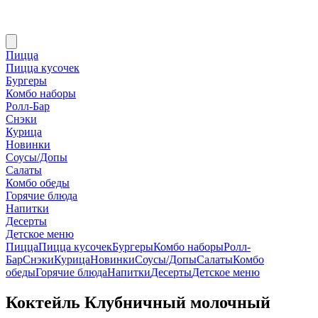
Пицца
Пицца кусочек
Бургеры
Комбо наборы
Ролл-Бар
Снэки
Курица
Новинки
Соусы/Допы
Салаты
Комбо обеды
Горячие блюда
Напитки
Десерты
Детское меню
Пицца
Пицца кусочек
Бургеры
Комбо наборы
Ролл-
Бар
Снэки
Курица
Новинки
Соусы/Допы
Салаты
Комбо
обеды
Горячие блюда
Напитки
Десерты
Детское меню
Коктейль Клубничный молочный