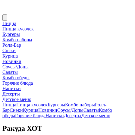
Пицца
Пицца кусочек
Бургеры
Комбо наборы
Ролл-Бар
Снэки
Курица
Новинки
Соусы/Допы
Салаты
Комбо обеды
Горячие блюда
Напитки
Десерты
Детское меню
Пицца
Пицца кусочек
Бургеры
Комбо наборы
Ролл-
Бар
Снэки
Курица
Новинки
Соусы/Допы
Салаты
Комбо
обеды
Горячие блюда
Напитки
Десерты
Детское меню
Ракуда ХОТ