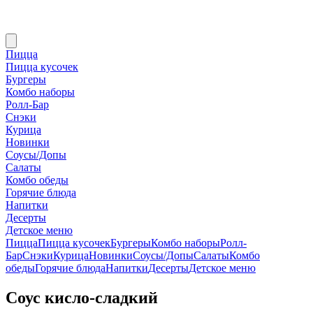
Пицца
Пицца кусочек
Бургеры
Комбо наборы
Ролл-Бар
Снэки
Курица
Новинки
Соусы/Допы
Салаты
Комбо обеды
Горячие блюда
Напитки
Десерты
Детское меню
Пицца
Пицца кусочек
Бургеры
Комбо наборы
Ролл-
Бар
Снэки
Курица
Новинки
Соусы/Допы
Салаты
Комбо
обеды
Горячие блюда
Напитки
Десерты
Детское меню
Соус кисло-сладкий