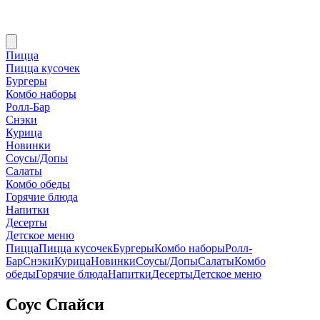
Пицца
Пицца кусочек
Бургеры
Комбо наборы
Ролл-Бар
Снэки
Курица
Новинки
Соусы/Допы
Салаты
Комбо обеды
Горячие блюда
Напитки
Десерты
Детское меню
Пицца
Пицца кусочек
Бургеры
Комбо наборы
Ролл-
Бар
Снэки
Курица
Новинки
Соусы/Допы
Салаты
Комбо
обеды
Горячие блюда
Напитки
Десерты
Детское меню
Соус Спайси