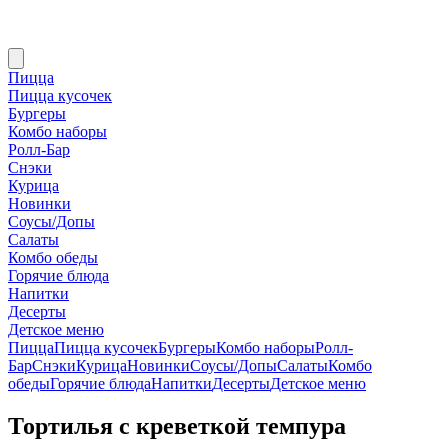
Пицца
Пицца кусочек
Бургеры
Комбо наборы
Ролл-Бар
Снэки
Курица
Новинки
Соусы/Допы
Салаты
Комбо обеды
Горячие блюда
Напитки
Десерты
Детское меню
Пицца
Пицца кусочек
Бургеры
Комбо наборы
Ролл-
Бар
Снэки
Курица
Новинки
Соусы/Допы
Салаты
Комбо
обеды
Горячие блюда
Напитки
Десерты
Детское меню
Тортилья с креветкой темпура